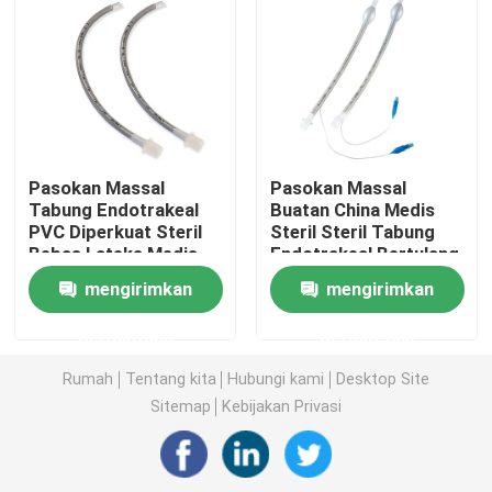
Tabung Endotracheal yang diborgol
Tabung Endotracheal Lapisan
Pasokan Massal
Pasokan Massal
Masker oksigen sekali pakai
Tabung Endotrakeal
Buatan China Medis
PVC Diperkuat Steril
Steril Steril Tabung
Bebas Lateks Medis
Endotrakeal Bertulang
jalan napas masker laring
dengan Cuff / Tanpa
Steril Steril PVC
mengirimkan
mengirimkan
Cuff Harga Kompetitif
Kateter Lateks Foley
permintaan
permintaan
Rumah
Tentang kita
Hubungi kami
Desktop Site
Kateter Foley Silikon
Sitemap
Kebijakan Privasi
Urologi Produk sekali pakai