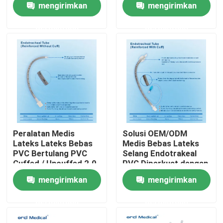
mengirimkan
mengirimkan
yang sudah dibentuk
sekali pakai dengan
permintaan
permintaan
Pertunjukan VR
Manset/Unmanset
Tentang kami
Tur Pabrik
Kontrol Kualitas
Peralatan Medis
Solusi OEM/ODM
Lateks Lateks Bebas
Medis Bebas Lateks
PVC Bertulang PVC
Selang Endotrakeal
Hubungi Kami
Cuffed / Uncuffed 2.0-
PVC Diperkuat dengan
10.0mm Penggunaan
Manset / Tanpa
mengirimkan
mengirimkan
Pediatrik Endotrakeal
Manset Pengiriman
Berita
Cepat & Ketersediaan
permintaan
permintaan
Stok
Tabung Endotrakeal yang Diperkuat