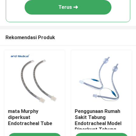
Terus
Rekomendasi Produk
Rumah
mata Murphy
Penggunaan Rumah
Produk
diperkuat
Sakit Tabung
Endotracheal Tube
Endotracheal Model
Diperkuat Tabung
Video
Endotracheal hidung