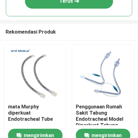
Terus
Rekomendasi Produk
Rumah
mata Murphy
Penggunaan Rumah
diperkuat
Sakit Tabung
Produk
Endotracheal Tube
Endotracheal Model
Diperkuat Tabung
Endotracheal hidung
mengirimkan
mengirimkan
Video
yang sudah dibentuk