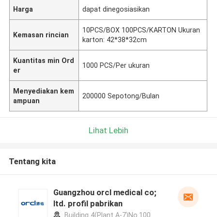
Harga
dapat dinegosiasikan
10PCS/BOX 100PCS/KARTON Ukuran
Kemasan rincian
karton: 42*38*32cm
Kuantitas min Ord
1000 PCS/Per ukuran
er
Menyediakan kem
200000 Sepotong/Bulan
ampuan
Lihat Lebih
Tentang kita
Guangzhou orcl medical co;
ltd. profil pabrikan
Building 4(Plant A-7)No.100