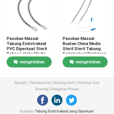
Tabung Endotracheal yang diborgol
Tabung Endotracheal Lapisan
Pasokan Massal
Pasokan Massal
Tabung Endotrakeal
Buatan China Medis
Masker oksigen sekali pakai
PVC Diperkuat Steril
Steril Steril Tabung
Bebas Lateks Medis
Endotrakeal Bertulang
dengan Cuff / Tanpa
Steril Steril PVC
jalan napas masker laring
mengirimkan
mengirimkan
Cuff Harga Kompetitif
permintaan
permintaan
Kateter Lateks Foley
Rumah
Tentang kita
Hubungi kami
Desktop Site
Sitemap
Kebijakan Privasi
Kateter Foley Silikon
Urologi Produk sekali pakai
Kualitas
Tabung Endotrakeal yang Diperkuat