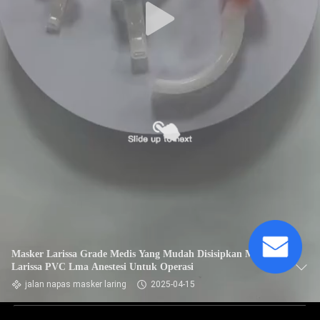
Masker Larissa Grade Medis Yang Mudah Disisipkan Masker
Larissa PVC Lma Anestesi Untuk Operasi
jalan napas masker laring
2025-04-15