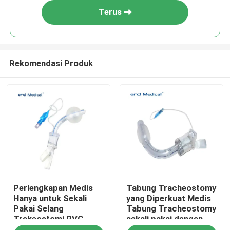
Terus
Rekomendasi Produk
Rumah
Perlengkapan Medis
Tabung Tracheostomy
Produk
Hanya untuk Sekali
yang Diperkuat Medis
Pakai Selang
Tabung Tracheostomy
Trakeostomi PVC
sekali pakai dengan
Video
Sekali Pakai 2.0-
atau tanpa manset