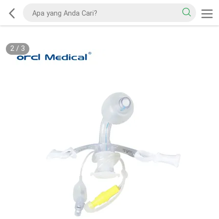
2
/
3