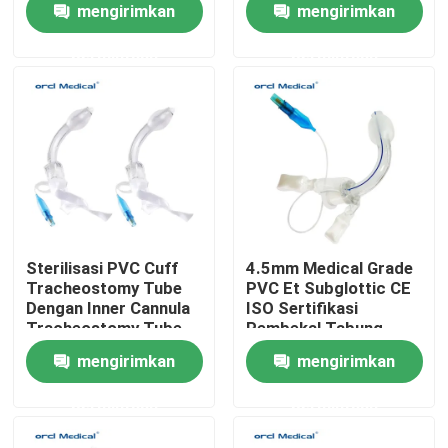
mengirimkan
mengirimkan
11.0mm Dengan
Manset
permintaan
permintaan
Pertunjukan VR
Tentang kami
Tur Pabrik
Kontrol Kualitas
Sterilisasi PVC Cuff
4.5mm Medical Grade
Tracheostomy Tube
PVC Et Subglottic CE
Dengan Inner Cannula
ISO Sertifikasi
Hubungi Kami
Tracheostomy Tube
Pembekal Tabung
Harga Pabrik
Tracheostomy
mengirimkan
mengirimkan
Berita
permintaan
permintaan
Tabung Endotrakeal yang Diperkuat