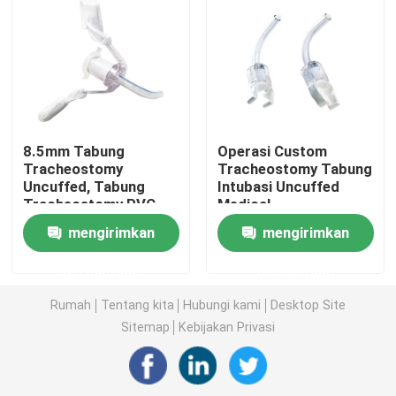
Tabung Endotracheal yang diborgol
Tabung Endotracheal Lapisan
8.5mm Tabung
Operasi Custom
Masker oksigen sekali pakai
Tracheostomy
Tracheostomy Tabung
Uncuffed, Tabung
Intubasi Uncuffed
Tracheostomy PVC
Medical
jalan napas masker laring
Medis Satu kali pakai
Tracheostomy Tabung
mengirimkan
mengirimkan
Berkualitas Medis PVC
Pabrik Di Cina
Uncuffed
Kateter Lateks Foley
permintaan
permintaan
Tracheostomy Tube
Trader
Rumah
Tentang kita
Hubungi kami
Desktop Site
Kateter Foley Silikon
Sitemap
Kebijakan Privasi
Urologi Produk sekali pakai