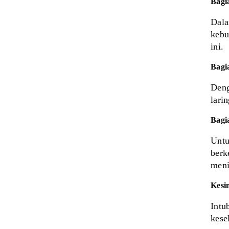
Bagi
Dala
kebu
ini.
Bagi
Deng
lari
Bagi
Untu
berk
meni
Kesi
Intu
kese