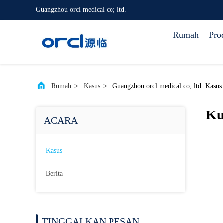
Guangzhou orcl medical co; ltd.
Rumah
Pro
Rumah
>
Kasus
>
Guangzhou orcl medical co; ltd. Kasu
Ku
ACARA
Kasus
Berita
TINGGALKAN PESAN