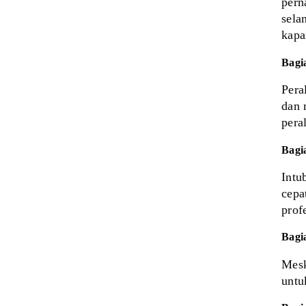
pern
sela
kapa
Bagi
Pera
dan 
pera
Bagi
Intu
cepa
prof
Bagi
Mesk
untu