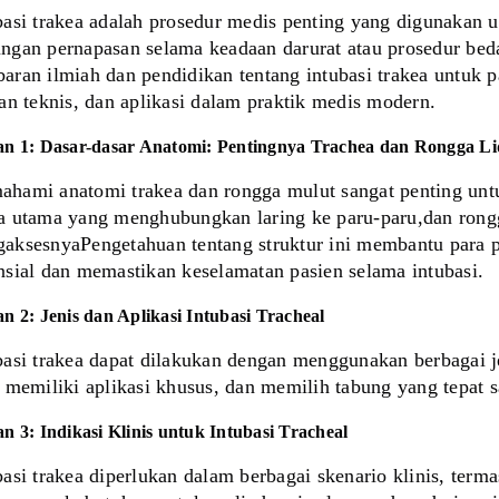
basi trakea adalah prosedur medis penting yang digunakan 
ngan pernapasan selama keadaan darurat atau prosedur beda
aran ilmiah dan pendidikan tentang intubasi trakea untuk p
ian teknis, dan aplikasi dalam praktik medis modern.
an 1: Dasar-dasar Anatomi: Pentingnya Trachea dan Rongga L
hami anatomi trakea dan rongga mulut sangat penting untuk 
a utama yang menghubungkan laring ke paru-paru,dan rongg
aksesnyaPengetahuan tentang struktur ini membantu para p
nsial dan memastikan keselamatan pasien selama intubasi.
n 2: Jenis dan Aplikasi Intubasi Tracheal
basi trakea dapat dilakukan dengan menggunakan berbagai je
s memiliki aplikasi khusus, dan memilih tabung yang tepat s
n 3: Indikasi Klinis untuk Intubasi Tracheal
basi trakea diperlukan dalam berbagai skenario klinis, term