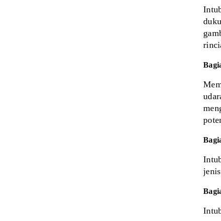
Intu
duku
gamb
rinc
Bagi
Mema
udar
meng
pote
Bagia
Intu
jeni
Bagia
Intu