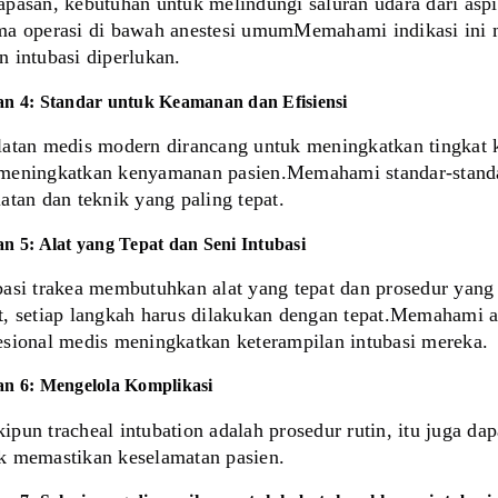
apasan, kebutuhan untuk melindungi saluran udara dari asp
ma operasi di bawah anestesi umumMemahami indikasi ini 
n intubasi diperlukan.
an 4: Standar untuk Keamanan dan Efisiensi
latan medis modern dirancang untuk meningkatkan tingkat k
meningkatkan kenyamanan pasien.Memahami standar-standar
latan dan teknik yang paling tepat.
an 5: Alat yang Tepat dan Seni Intubasi
basi trakea membutuhkan alat yang tepat dan prosedur yang te
t, setiap langkah harus dilakukan dengan tepat.Memahami al
esional medis meningkatkan keterampilan intubasi mereka.
an 6: Mengelola Komplikasi
ipun tracheal intubation adalah prosedur rutin, itu juga dap
k memastikan keselamatan pasien.