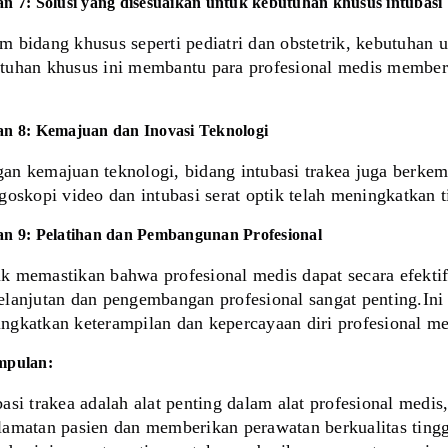
an 7: Solusi yang disesuaikan untuk kebutuhan khusus intubasi
m bidang khusus seperti pediatri dan obstetrik, kebutuhan
tuhan khusus ini membantu para profesional medis memberik
an 8: Kemajuan dan Inovasi Teknologi
an kemajuan teknologi, bidang intubasi trakea juga berkemb
ngoskopi video dan intubasi serat optik telah meningkatkan 
an 9: Pelatihan dan Pembangunan Profesional
k memastikan bahwa profesional medis dapat secara efektif 
elanjutan dan pengembangan profesional sangat penting.Ini 
ngkatkan keterampilan dan kepercayaan diri profesional me
mpulan:
basi trakea adalah alat penting dalam alat profesional med
lamatan pasien dan memberikan perawatan berkualitas tingg