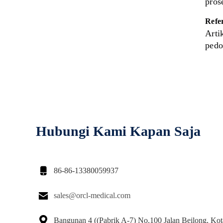
pros
Refer
Arti
pedo
Hubungi Kami Kapan Saja

86-86-13380059937

sales@orcl-medical.com

Bangunan 4 ((Pabrik A-7) No.100 Jalan Beilong, Ko