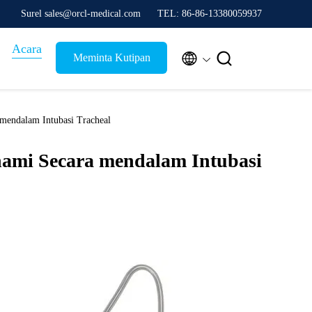
Surel sales@orcl-medical.com
TEL: 86-86-13380059937
Acara


Meminta Kutipan
 mendalam Intubasi Tracheal
ami Secara mendalam Intubasi