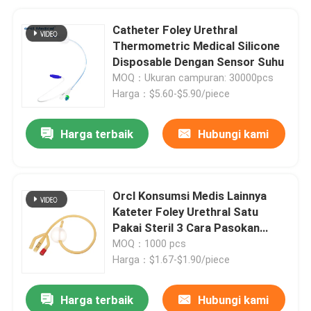
Catheter Foley Urethral
Thermometric Medical Silicone
Disposable Dengan Sensor Suhu
MOQ：Ukuran campuran: 30000pcs
Harga：$5.60-$5.90/piece
Harga terbaik
Hubungi kami
Orcl Konsumsi Medis Lainnya
Kateter Foley Urethral Satu
Pakai Steril 3 Cara Pasokan
Kateter Urin
MOQ：1000 pcs
Harga：$1.67-$1.90/piece
Harga terbaik
Hubungi kami