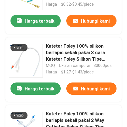
Harga：$0.32-$0.45/piece
Pertunjukan VR
Harga terbaik
Hubungi kami
Tentang kami
Kateter Foley 100% silikon
Tur Pabrik
berlapis sekali pakai 3 cara
Kateter Foley Silikon Tipe
Standard
MOQ：Ukuran campuran: 30000pcs
Kontrol Kualitas
Harga：$1.27-$1.43/piece
Hubungi Kami
Harga terbaik
Hubungi kami
Berita
Kateter Foley 100% silikon
berlapis sekali pakai 2 Way
Tabung Endotrakeal yang Diperkuat
Catheter Foley Silikon Tipe