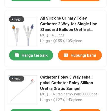
All Silicone Urinary Foley
Catheter 2 Way for Single Use
Standard Balloon Urethral
Suprapubic Use
MOQ：400 pcs
Harga：$0.55-$1.05/piece
Harga terbaik
Hubungi kami
Catheter Foley 3 Way sekali
pakai Catheter Foley Silikon
Uretra Gratis Sampel
MOQ：Ukuran campuran: 30000pcs
Harga：$1.27-$1.43/piece