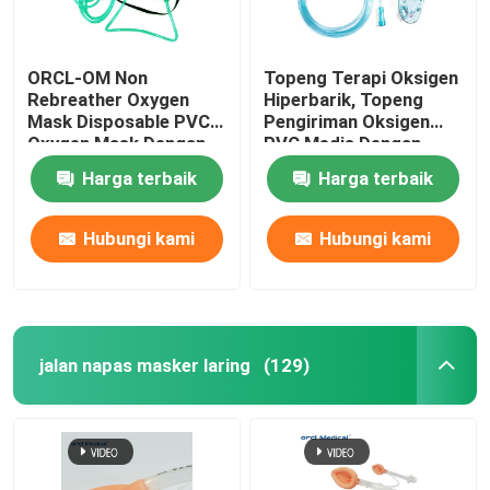
ORCL-OM Non
Topeng Terapi Oksigen
Rebreather Oxygen
Hiperbarik, Topeng
Mask Disposable PVC
Pengiriman Oksigen
Oxygen Mask Dengan
PVC Medis Dengan
Tubing
Tabung
Harga terbaik
Harga terbaik
Hubungi kami
Hubungi kami
jalan napas masker laring
(129)