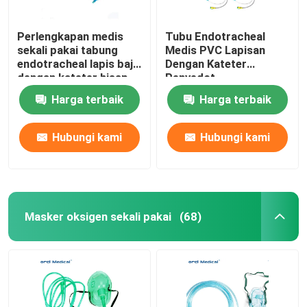
Perlengkapan medis
Tubu Endotracheal
sekali pakai tabung
Medis PVC Lapisan
endotracheal lapis baja
Dengan Kateter
dengan kateter hisap
Penyedot
Harga terbaik
Harga terbaik
Hubungi kami
Hubungi kami
Masker oksigen sekali pakai
(68)