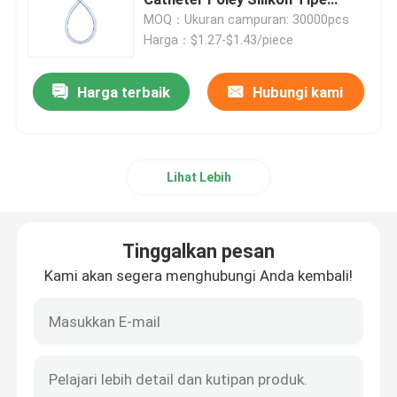
Standar
MOQ：Ukuran campuran: 30000pcs
Harga：$1.27-$1.43/piece
Tabung Endotracheal yang diborgol
Harga terbaik
Hubungi kami
Tabung Endotracheal Lapisan
Masker oksigen sekali pakai
Lihat Lebih
jalan napas masker laring
Tinggalkan pesan
Kateter Lateks Foley
Kami akan segera menghubungi Anda kembali!
Kateter Foley Silikon
Urologi Produk sekali pakai