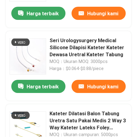
Harga terbaik
Hubungi kami
Seri Urologysurgery Medical
Silicone Dilapisi Kateter Kateter
Dewasa Uretral Kateter Tabung
MOQ：Ukuran MOQ: 3000pcs
Harga：$0.064-$0.88/piece
Harga terbaik
Hubungi kami
Rumah
Kateter Dilatasi Balon Tabung
Produk
Uretra Satu Pakai Medis 2 Way 3
Way Kateter Lateks Foley
Dengan Lapisan Silikon
Video
MOQ：Ukuran campuran: 5000pcs