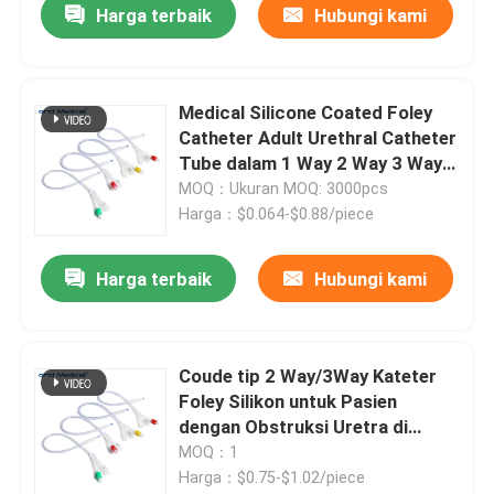
Harga terbaik
Hubungi kami
Medical Silicone Coated Foley
Catheter Adult Urethral Catheter
Tube dalam 1 Way 2 Way 3 Way
Options
MOQ：Ukuran MOQ: 3000pcs
Harga：$0.064-$0.88/piece
Harga terbaik
Hubungi kami
Coude tip 2 Way/3Way Kateter
Foley Silikon untuk Pasien
dengan Obstruksi Uretra di
Pusat Rehabilitasi
MOQ：1
Harga：$0.75-$1.02/piece