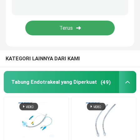
tabung kateter hisap
Aksesoris Medis
Tabung Perut PVC
KATEGORI LAINNYA DARI KAMI
Masker Wajah Anestesi
Tabung Endotrakeal yang Diperkuat
(49)
Tabung Trakeostomi